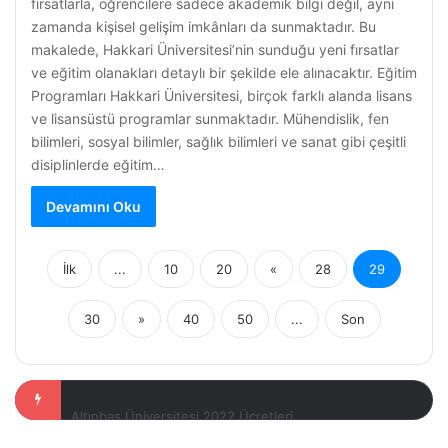
fırsatlarla, öğrencilere sadece akademik bilgi değil, aynı
zamanda kişisel gelişim imkânları da sunmaktadır. Bu
makalede, Hakkari Üniversitesi’nin sunduğu yeni fırsatlar
ve eğitim olanakları detaylı bir şekilde ele alınacaktır. Eğitim
Programları Hakkari Üniversitesi, birçok farklı alanda lisans
ve lisansüstü programlar sunmaktadır. Mühendislik, fen
bilimleri, sosyal bilimler, sağlık bilimleri ve sanat gibi çeşitli
disiplinlerde eğitim…
Devamını Oku
İlk
...
10
20
«
28
29
30
»
40
50
...
Son
Aydın Adnan Menderes Üniversitesi: Eğitimde Kalite ve Yenilik