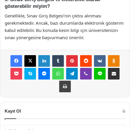
gösterebilir miyim?
Genellikle, Sınav Giriş Belgesi’nin çıktısı alınması
gerekmektedir. Ancak, bazı durumlarda elektronik gösterim
kabul edilebilir. Bu konuda kesin bilgi için üniversitenizin
sınav yönergesine başvurmanız önerilir.
Facebook
X
LinkedIn
Tumblr
Pinterest
Reddit
VKontakte
Odnok
Pocket
Skype
Messenger
WhatsApp
Telegram
Viber
Line
E-Posta ile payla
Yazdır
Kayıt Ol