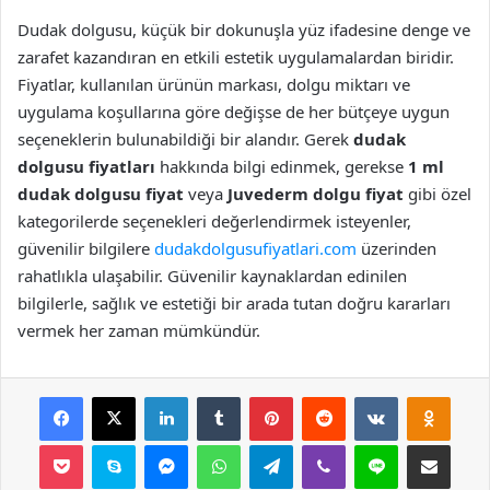
Dudak dolgusu, küçük bir dokunuşla yüz ifadesine denge ve
zarafet kazandıran en etkili estetik uygulamalardan biridir.
Fiyatlar, kullanılan ürünün markası, dolgu miktarı ve
uygulama koşullarına göre değişse de her bütçeye uygun
seçeneklerin bulunabildiği bir alandır. Gerek
dudak
dolgusu fiyatları
hakkında bilgi edinmek, gerekse
1 ml
dudak dolgusu fiyat
veya
Juvederm dolgu fiyat
gibi özel
kategorilerde seçenekleri değerlendirmek isteyenler,
güvenilir bilgilere
dudakdolgusufiyatlari.com
üzerinden
rahatlıkla ulaşabilir. Güvenilir kaynaklardan edinilen
bilgilerle, sağlık ve estetiği bir arada tutan doğru kararları
vermek her zaman mümkündür.
Facebook
X
LinkedIn
Tumblr
Pinterest
Reddit
VKontakte
Odnok
Pocket
Skype
Messenger
WhatsApp
Telegram
Viber
Line
E-Posta ile payla