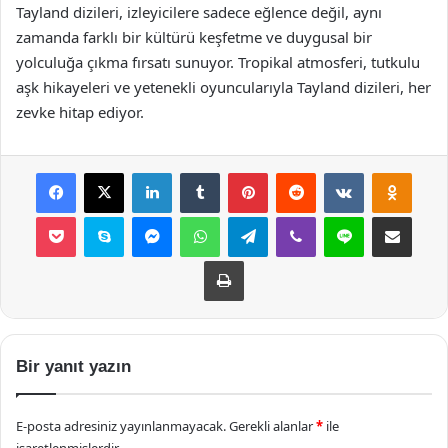
Tayland dizileri, izleyicilere sadece eğlence değil, aynı
zamanda farklı bir kültürü keşfetme ve duygusal bir
yolculuğa çıkma fırsatı sunuyor. Tropikal atmosferi, tutkulu
aşk hikayeleri ve yetenekli oyuncularıyla Tayland dizileri, her
zevke hitap ediyor.
Facebook
X
LinkedIn
Tumblr
Pinterest
Reddit
VKontakte
Odnok
Pocket
Skype
Messenger
WhatsApp
Telegram
Viber
Line
E-Posta ile payla
Yazdır
Bir yanıt yazın
E-posta adresiniz yayınlanmayacak.
Gerekli alanlar
*
ile