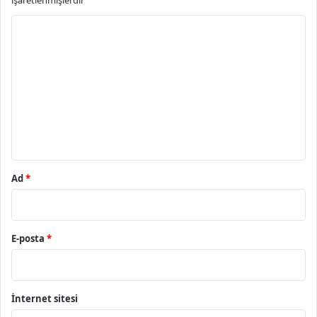
işaretlenmişlerdir
Y
o
r
u
m
*
Ad
*
E-posta
*
İnternet sitesi