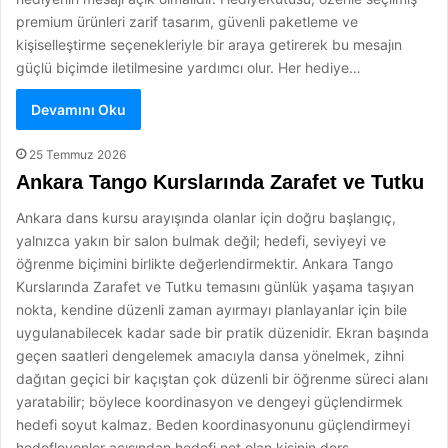
premium ürünleri zarif tasarım, güvenli paketleme ve
kişiselleştirme seçenekleriyle bir araya getirerek bu mesajın
güçlü biçimde iletilmesine yardımcı olur. Her hediye…
Devamını Oku
25 Temmuz 2026
Ankara Tango Kurslarında Zarafet ve Tutku
Ankara dans kursu arayışında olanlar için doğru başlangıç,
yalnızca yakın bir salon bulmak değil; hedefi, seviyeyi ve
öğrenme biçimini birlikte değerlendirmektir. Ankara Tango
Kurslarında Zarafet ve Tutku temasını günlük yaşama taşıyan
nokta, kendine düzenli zaman ayırmayı planlayanlar için bile
uygulanabilecek kadar sade bir pratik düzenidir. Ekran başında
geçen saatleri dengelemek amacıyla dansa yönelmek, zihni
dağıtan geçici bir kaçıştan çok düzenli bir öğrenme süreci alanı
yaratabilir; böylece koordinasyon ve dengeyi güçlendirmek
hedefi soyut kalmaz. Beden koordinasyonunu güçlendirmeyi
hedefleyenler açısından hedefi net olan kişinin ders