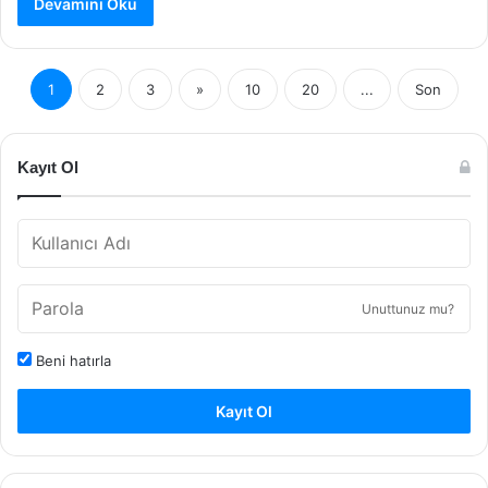
Devamını Oku
1
2
3
»
10
20
...
Son
Kayıt Ol
Unuttunuz mu?
Beni hatırla
Kayıt Ol