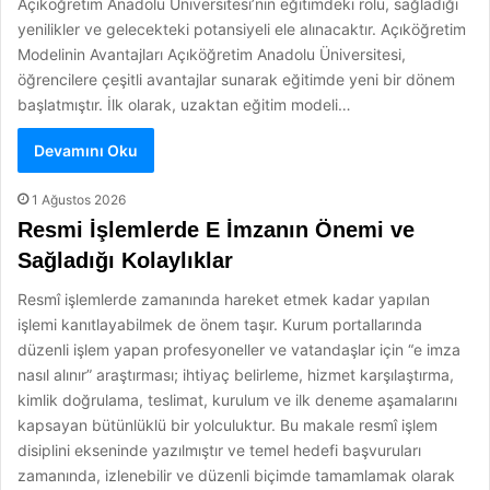
Açıköğretim Anadolu Üniversitesi’nin eğitimdeki rolü, sağladığı
yenilikler ve gelecekteki potansiyeli ele alınacaktır. Açıköğretim
Modelinin Avantajları Açıköğretim Anadolu Üniversitesi,
öğrencilere çeşitli avantajlar sunarak eğitimde yeni bir dönem
başlatmıştır. İlk olarak, uzaktan eğitim modeli…
Devamını Oku
1 Ağustos 2026
Resmi İşlemlerde E İmzanın Önemi ve
Sağladığı Kolaylıklar
Resmî işlemlerde zamanında hareket etmek kadar yapılan
işlemi kanıtlayabilmek de önem taşır. Kurum portallarında
düzenli işlem yapan profesyoneller ve vatandaşlar için “e imza
nasıl alınır” araştırması; ihtiyaç belirleme, hizmet karşılaştırma,
kimlik doğrulama, teslimat, kurulum ve ilk deneme aşamalarını
kapsayan bütünlüklü bir yolculuktur. Bu makale resmî işlem
disiplini ekseninde yazılmıştır ve temel hedefi başvuruları
zamanında, izlenebilir ve düzenli biçimde tamamlamak olarak