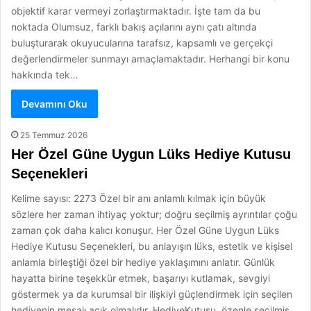
objektif karar vermeyi zorlaştırmaktadır. İşte tam da bu
noktada Olumsuz, farklı bakış açılarını aynı çatı altında
buluşturarak okuyucularına tarafsız, kapsamlı ve gerçekçi
değerlendirmeler sunmayı amaçlamaktadır. Herhangi bir konu
hakkında tek…
Devamını Oku
25 Temmuz 2026
Her Özel Güne Uygun Lüks Hediye Kutusu
Seçenekleri
Kelime sayısı: 2273 Özel bir anı anlamlı kılmak için büyük
sözlere her zaman ihtiyaç yoktur; doğru seçilmiş ayrıntılar çoğu
zaman çok daha kalıcı konuşur. Her Özel Güne Uygun Lüks
Hediye Kutusu Seçenekleri, bu anlayışın lüks, estetik ve kişisel
anlamla birleştiği özel bir hediye yaklaşımını anlatır. Günlük
hayatta birine teşekkür etmek, başarıyı kutlamak, sevgiyi
göstermek ya da kurumsal bir ilişkiyi güçlendirmek için seçilen
hediyenin mesajı açık olmalıdır. HediyeKutusu, özenle seçilmiş