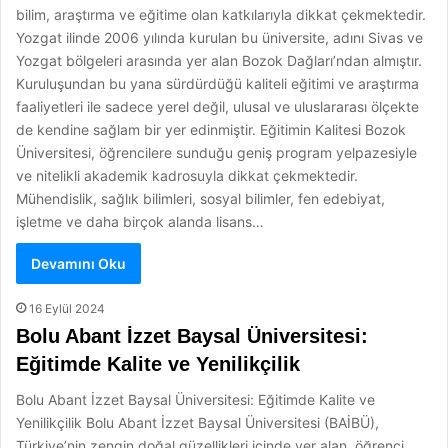
bilim, araştırma ve eğitime olan katkılarıyla dikkat çekmektedir.
Yozgat ilinde 2006 yılında kurulan bu üniversite, adını Sivas ve
Yozgat bölgeleri arasında yer alan Bozok Dağları’ndan almıştır.
Kuruluşundan bu yana sürdürdüğü kaliteli eğitimi ve araştırma
faaliyetleri ile sadece yerel değil, ulusal ve uluslararası ölçekte
de kendine sağlam bir yer edinmiştir. Eğitimin Kalitesi Bozok
Üniversitesi, öğrencilere sunduğu geniş program yelpazesiyle
ve nitelikli akademik kadrosuyla dikkat çekmektedir.
Mühendislik, sağlık bilimleri, sosyal bilimler, fen edebiyat,
işletme ve daha birçok alanda lisans…
Devamını Oku
16 Eylül 2024
Bolu Abant İzzet Baysal Üniversitesi:
Eğitimde Kalite ve Yenilikçilik
Bolu Abant İzzet Baysal Üniversitesi: Eğitimde Kalite ve
Yenilikçilik Bolu Abant İzzet Baysal Üniversitesi (BAİBÜ),
Türkiye’nin zengin doğal güzellikleri içinde yer alan, öğrenci