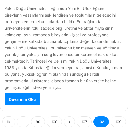
Yakın Doğu Üniversitesi: Eğitimde Yeni Bir Ufuk Eğitim,
bireylerin yaşamlarını şekillendiren ve toplumların geleceğini
belirleyen en temel unsurlardan biridir. Bu bağlamda,
üniversitelerin rolü, sadece bilgi üretimi ve aktarımıyla sınırlı
kalmayıp, aynı zamanda bireylerin kişisel ve profesyonel
gelişimlerine katkıda bulunarak topluma değer kazandırmaktır.
Yakın Doğu Üniversitesi, bu misyonu benimseyen ve eğitimde
yenilikçi bir yaklaşım sergileyen öncü bir kurum olarak dikkat
çekmektedir. Tarihçesi ve Gelişimi Yakın Doğu Üniversitesi,
1988 yılında Kıbrıs’ta eğitim vermeye başlamıştır. Kuruluşundan
bu yana, yüksek öğrenim alanında sunduğu kaliteli
programlarla uluslararası alanda tanınan bir üniversite haline
gelmiştir. Eğitimdeki yenilikçi…
Devamını Oku
İlk
...
90
100
«
107
108
109