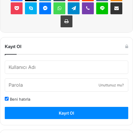
Pocket
Skype
Messenger
WhatsApp
Telegram
Viber
Line
E-Posta ile payla
Yazdır
Kayıt Ol
Unuttunuz mu?
Beni hatırla
Kayıt Ol