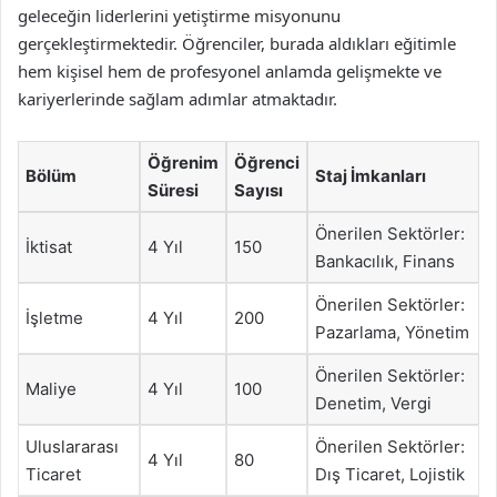
geleceğin liderlerini yetiştirme misyonunu
gerçekleştirmektedir. Öğrenciler, burada aldıkları eğitimle
hem kişisel hem de profesyonel anlamda gelişmekte ve
kariyerlerinde sağlam adımlar atmaktadır.
Öğrenim
Öğrenci
Bölüm
Staj İmkanları
Süresi
Sayısı
Önerilen Sektörler:
İktisat
4 Yıl
150
Bankacılık, Finans
Önerilen Sektörler:
İşletme
4 Yıl
200
Pazarlama, Yönetim
Önerilen Sektörler:
Maliye
4 Yıl
100
Denetim, Vergi
Uluslararası
Önerilen Sektörler:
4 Yıl
80
Ticaret
Dış Ticaret, Lojistik