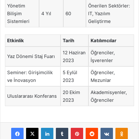
Yönetim
Önerilen Sektörler:
Bilişim
4 Yıl
60
IT, Yazılım
Sistemleri
Geliştirme
Etkinlik
Tarih
Katılımcılar
12 Haziran
Öğrenciler,
Yaz Dönemi Staj Fuarı
2023
İşverenler
Seminer: Girişimcilik
5 Eylül
Öğrenciler,
ve İnovasyon
2023
Mezunlar
20 Ekim
Akademisyenler,
Uluslararası Konferans
2023
Öğrenciler
Facebook
X
LinkedIn
Tumblr
Pinterest
Reddit
VKontakte
Odnok