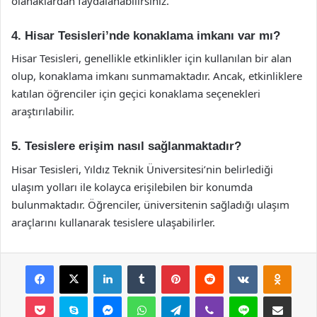
olanaklardan faydalanabilirsiniz.
4. Hisar Tesisleri’nde konaklama imkanı var mı?
Hisar Tesisleri, genellikle etkinlikler için kullanılan bir alan
olup, konaklama imkanı sunmamaktadır. Ancak, etkinliklere
katılan öğrenciler için geçici konaklama seçenekleri
araştırılabilir.
5. Tesislere erişim nasıl sağlanmaktadır?
Hisar Tesisleri, Yıldız Teknik Üniversitesi’nin belirlediği
ulaşım yolları ile kolayca erişilebilen bir konumda
bulunmaktadır. Öğrenciler, üniversitenin sağladığı ulaşım
araçlarını kullanarak tesislere ulaşabilirler.
Facebook
X
LinkedIn
Tumblr
Pinterest
Reddit
VKontakte
Odnok
Pocket
Skype
Messenger
WhatsApp
Telegram
Viber
Line
E-Posta ile payla