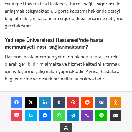
Yeditepe Üniversitesi Hastanesi, birçok sağlık sigortası ile
anlaşmalı çalışmaktadır. Sigorta kapsamı hakkında detaylı
bilgi almak için hastanenin sigorta departmanı ile iletişime
geçebilirsiniz.
Yeditepe Üniversitesi Hastanesi’nde hasta
memnuniyeti nasıl sağlanmaktadır?
Hastane, hasta memnuniyetini ön planda tutarak, sürekli
olarak geri bildirim almakta ve hizmet kalitesini artırmak
için iyileştirme çalışmaları yapmaktadır. Ayrıca, hastalara
bilgilendirme ve destek hizmetleri sunulmaktadır.
Facebook
X
LinkedIn
Tumblr
Pinterest
Reddit
VKontakte
Odnok
Pocket
Skype
Messenger
WhatsApp
Telegram
Viber
Line
E-Posta ile payla
Yazdır