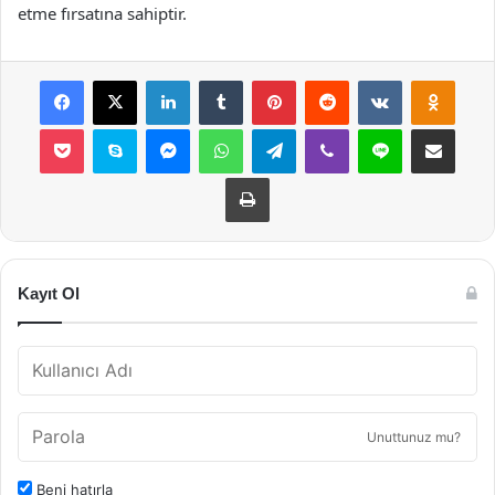
etme fırsatına sahiptir.
Facebook
X
LinkedIn
Tumblr
Pinterest
Reddit
VKontakte
Odnok
Pocket
Skype
Messenger
WhatsApp
Telegram
Viber
Line
E-Posta ile payla
Yazdır
Kayıt Ol
Unuttunuz mu?
Beni hatırla