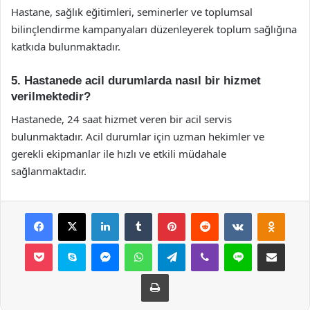
Hastane, sağlık eğitimleri, seminerler ve toplumsal
bilinçlendirme kampanyaları düzenleyerek toplum sağlığına
katkıda bulunmaktadır.
5. Hastanede acil durumlarda nasıl bir hizmet
verilmektedir?
Hastanede, 24 saat hizmet veren bir acil servis
bulunmaktadır. Acil durumlar için uzman hekimler ve
gerekli ekipmanlar ile hızlı ve etkili müdahale
sağlanmaktadır.
Facebook
X
LinkedIn
Tumblr
Pinterest
Reddit
VKontakte
Odnok
Pocket
Skype
Messenger
WhatsApp
Telegram
Viber
Line
E-Posta ile payla
Yazdır