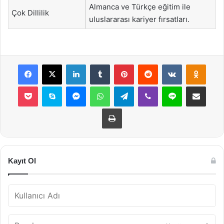
Almanca ve Türkçe eğitim ile
Çok Dillilik
uluslararası kariyer fırsatları.
Facebook
X
LinkedIn
Tumblr
Pinterest
Reddit
VKontakte
Odnok
Pocket
Skype
Messenger
WhatsApp
Telegram
Viber
Line
E-Posta ile payla
Yazdır
Kayıt Ol