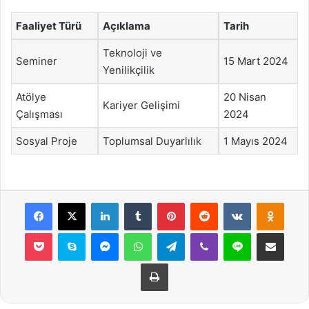
Faaliyet Türü
Açıklama
Tarih
Teknoloji ve
Seminer
15 Mart 2024
Yenilikçilik
Atölye
20 Nisan
Kariyer Gelişimi
Çalışması
2024
Sosyal Proje
Toplumsal Duyarlılık
1 Mayıs 2024
Facebook
X
LinkedIn
Tumblr
Pinterest
Reddit
VKontakte
Odnok
Pocket
Skype
Messenger
WhatsApp
Telegram
Viber
Line
E-Posta ile payla
Yazdır