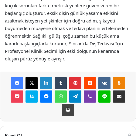
küçük sorunları fark etmek isteyenlere güven veren bir
başlangıç oluşturur. eksik dişin günlük yaşama etkisini
azaltmak isteyen yetişkinler için doğru adım, şikayeti
büyümeden muayene olmak ve tedavi planını ertelemeden
öğrenmektir. Sağlıklı gülüş, çoğu zaman bu küçük ama
kararlı başlangıçlarla korunur; Sincan’da Diş Tedavisi İçin
Profesyonel Klinik Seçimi için eski dolgunun kenarında
oluşan pürüz yönüyle ayrışır.
Facebook
X
LinkedIn
Tumblr
Pinterest
Reddit
VKontakte
Odnok
Pocket
Skype
Messenger
WhatsApp
Telegram
Viber
Line
E-Posta ile payla
Yazdır
Kayıt Ol