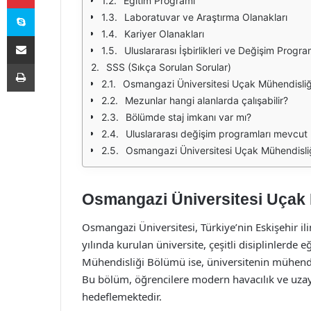
Eğitim Programı
Skype
Laboratuvar ve Araştırma Olanakları
Kariyer Olanakları
E-Posta ile paylaş
Uluslararası İşbirlikleri ve Değişim Progra
Yazdır
SSS (Sıkça Sorulan Sorular)
Osmangazi Üniversitesi Uçak Mühendisliği
Mezunlar hangi alanlarda çalışabilir?
Bölümde staj imkanı var mı?
Uluslararası değişim programları mevcut
Osmangazi Üniversitesi Uçak Mühendisliğ
Osmangazi Üniversitesi Uçak
Osmangazi Üniversitesi, Türkiye’nin Eskişehir 
yılında kurulan üniversite, çeşitli disiplinlerd
Mühendisliği Bölümü ise, üniversitenin mühendis
Bu bölüm, öğrencilere modern havacılık ve uza
hedeflemektedir.