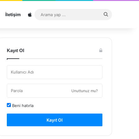
Sitemap
Arama
İletişim
yap
...
Kayıt Ol
Unuttunuz mu?
Beni hatırla
Kayıt Ol