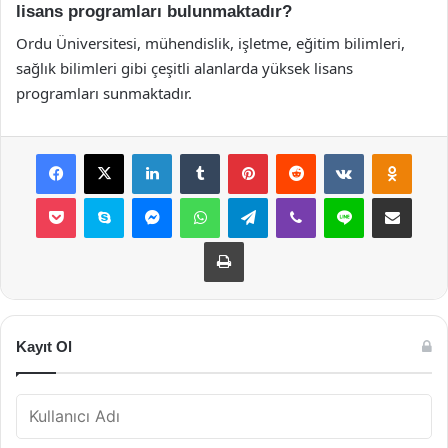
lisans programları bulunmaktadır?
Ordu Üniversitesi, mühendislik, işletme, eğitim bilimleri,
sağlık bilimleri gibi çeşitli alanlarda yüksek lisans
programları sunmaktadır.
Facebook
X
LinkedIn
Tumblr
Pinterest
Reddit
VKontakte
Odnok
Pocket
Skype
Messenger
WhatsApp
Telegram
Viber
Line
E-Posta ile payla
Yazdır
Kayıt Ol