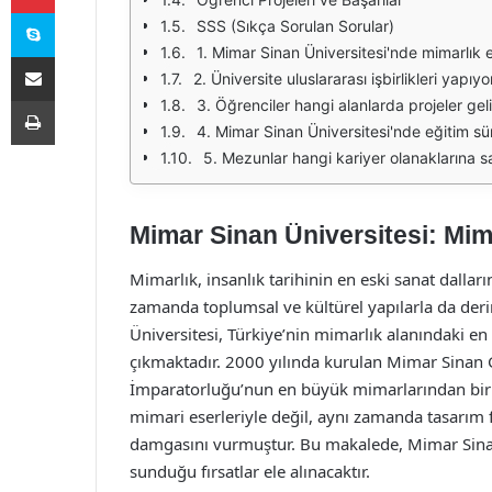
Skype
SSS (Sıkça Sorulan Sorular)
1. Mimar Sinan Üniversitesi'nde mimarlık e
E-Posta ile paylaş
2. Üniversite uluslararası işbirlikleri yapıy
Yazdır
3. Öğrenciler hangi alanlarda projeler geli
4. Mimar Sinan Üniversitesi'nde eğitim sü
5. Mezunlar hangi kariyer olanaklarına s
Mimar Sinan Üniversitesi: Mima
Mimarlık, insanlık tarihinin en eski sanat dalları
zamanda toplumsal ve kültürel yapılarla da derin
Üniversitesi, Türkiye’nin mimarlık alanındaki e
çıkmaktadır. 2000 yılında kurulan Mimar Sinan G
İmparatorluğu’nun en büyük mimarlarından biri 
mimari eserleriyle değil, aynı zamanda tasarım fe
damgasını vurmuştur. Bu makalede, Mimar Sinan 
sunduğu fırsatlar ele alınacaktır.