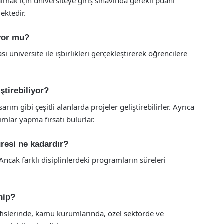
mak için üniversiteye giriş sınavında gerekli puanı
ktedir.
ıyor mu?
ı üniversite ile işbirlikleri gerçekleştirerek öğrencilere
ştirebiliyor?
rım gibi çeşitli alanlarda projeler geliştirebilirler. Ayrıca
ımlar yapma fırsatı bulurlar.
üresi ne kadardır?
Ancak farklı disiplinlerdeki programların süreleri
hip?
fislerinde, kamu kurumlarında, özel sektörde ve