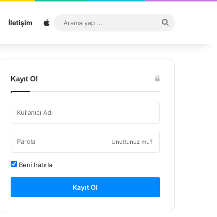
Sitemap
Arama
İletişim
yap
...
Kayıt Ol
Unuttunuz mu?
Beni hatırla
Kayıt Ol