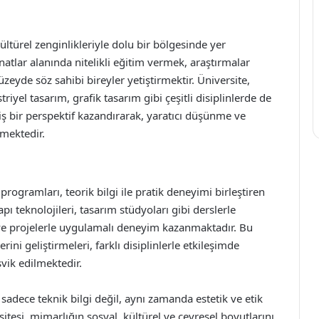
ültürel zenginlikleriyle dolu bir bölgesinde yer
atlar alanında nitelikli eğitim vermek, araştırmalar
zeyde söz sahibi bireyler yetiştirmektir. Üniversite,
riyel tasarım, grafik tasarım gibi çeşitli disiplinlerde de
ş bir perspektif kazandırarak, yaratıcı düşünme ve
mektedir.
ogramları, teorik bilgi ile pratik deneyimi birleştiren
apı teknolojileri, tasarım stüdyoları gibi derslerle
ve projelerle uygulamalı deneyim kazanmaktadır. Bu
ini geliştirmeleri, farklı disiplinlerle etkileşimde
vik edilmektedir.
adece teknik bilgi değil, aynı zamanda estetik ve etik
tesi, mimarlığın sosyal, kültürel ve çevresel boyutlarını