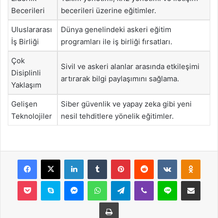
Becerileri
becerileri üzerine eğitimler.
Uluslararası
Dünya genelindeki askeri eğitim
İş Birliği
programları ile iş birliği fırsatları.
Çok
Sivil ve askeri alanlar arasında etkileşimi
Disiplinli
artırarak bilgi paylaşımını sağlama.
Yaklaşım
Gelişen
Siber güvenlik ve yapay zeka gibi yeni
Teknolojiler
nesil tehditlere yönelik eğitimler.
Facebook
X
LinkedIn
Tumblr
Pinterest
Reddit
VKontakte
Odnok
Pocket
Skype
Messenger
WhatsApp
Telegram
Viber
Line
E-Posta ile payla
Yazdır