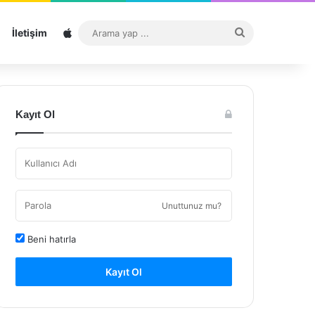
Sitemap
Arama
İletişim
yap
...
Kayıt Ol
Unuttunuz mu?
Beni hatırla
Kayıt Ol