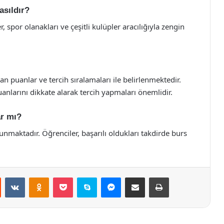
asıldır?
r, spor olanakları ve çeşitli kulüpler aracılığıyla zengin
an puanlar ve tercih sıralamaları ile belirlenmektedir.
uanlarını dikkate alarak tercih yapmaları önemlidir.
ar mı?
sunmaktadır. Öğrenciler, başarılı oldukları takdirde burs
st
Reddit
VKontakte
Odnoklassniki
Pocket
Skype
Messenger
E-Posta ile paylaş
Yazdır