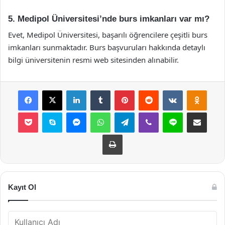
5. Medipol Üniversitesi’nde burs imkanları var mı?
Evet, Medipol Üniversitesi, başarılı öğrencilere çeşitli burs
imkanları sunmaktadır. Burs başvuruları hakkında detaylı
bilgi üniversitenin resmi web sitesinden alınabilir.
Facebook
X
LinkedIn
Tumblr
Pinterest
Reddit
VKontakte
Odnok
Pocket
Skype
Messenger
WhatsApp
Telegram
Viber
Line
E-Posta ile payla
Yazdır
Kayıt Ol