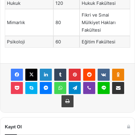
Hukuk
120
Hukuk Fakültesi
Fikri ve Sınai
Mimarlık
80
Mülkiyet Hakları
Fakültesi
Psikoloji
60
Eğitim Fakültesi
Facebook
X
LinkedIn
Tumblr
Pinterest
Reddit
VKontakte
Odnok
Pocket
Skype
Messenger
WhatsApp
Telegram
Viber
Line
E-Posta ile payla
Yazdır
Kayıt Ol