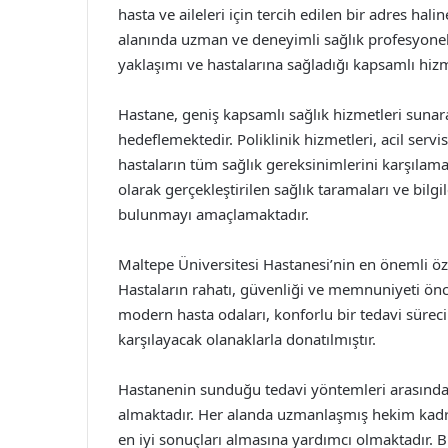
hasta ve aileleri için tercih edilen bir adres hal
alanında uzman ve deneyimli sağlık profesyonelle
yaklaşımı ve hastalarına sağladığı kapsamlı hizme
Hastane, geniş kapsamlı sağlık hizmetleri sunara
hedeflemektedir. Poliklinik hizmetleri, acil servi
hastaların tüm sağlık gereksinimlerini karşılamak
olarak gerçekleştirilen sağlık taramaları ve bilg
bulunmayı amaçlamaktadır.
Maltepe Üniversitesi Hastanesi’nin en önemli özel
Hastaların rahatı, güvenliği ve memnuniyeti önce
modern hasta odaları, konforlu bir tedavi süreci 
karşılayacak olanaklarla donatılmıştır.
Hastanenin sunduğu tedavi yöntemleri arasında ye
almaktadır. Her alanda uzmanlaşmış hekim kadro
en iyi sonuçları almasına yardımcı olmaktadır. B