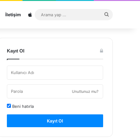
Sitemap
Arama
İletişim
yap
...
Kayıt Ol
Unuttunuz mu?
Beni hatırla
Kayıt Ol