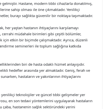
ine gelmiştir. Hastane, modern tıbbi cihazlarla donatılmış,
rine sahip olması ile öne çıkmaktadır. Yenilikçi
tler, burayı sağlıkta güvenilir bir noktaya taşımaktadır.
k, her yaştan hastanın ihtiyaçlarını karşılamayı
s, cerrahi müdahale birimleri gibi çeşitli bölümler,
 için etkin bir biçimde çalışmaktadır. Ayrıca, düzenli
ilendirme seminerleri ile toplum sağlığına katkıda
liklerinden biri de hasta odaklı hizmet anlayışıdır.
likli hedefler arasında yer almaktadır. Geniş, ferah ve
sunarken, hastaların ve yakınlarının ihtiyaçlarını
nilikçi teknolojiler ve güncel tıbbi gelişmeler yer
su, en son tedavi yöntemlerini uygulayarak hastaların
u çaba, hastanenin sağlık sektöründeki yerini