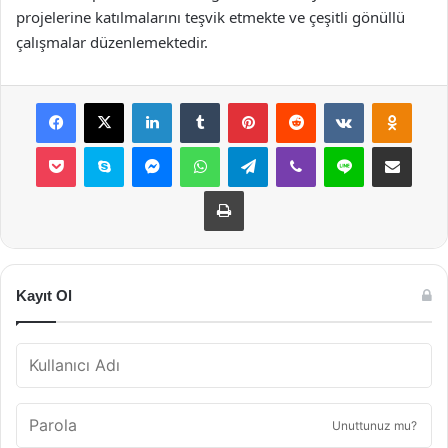
projelerine katılmalarını teşvik etmekte ve çeşitli gönüllü
çalışmalar düzenlemektedir.
Facebook
X
LinkedIn
Tumblr
Pinterest
Reddit
VKontakte
Odnok
Pocket
Skype
Messenger
WhatsApp
Telegram
Viber
Line
E-Posta ile payla
Yazdır
Kayıt Ol
Unuttunuz mu?