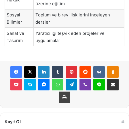
üzerine eğitim
Sosyal
Toplum ve birey ilişkilerini inceleyen
Bilimler
dersler
Sanat ve
Yaratıcılığı teşvik eden projeler ve
Tasarım
uygulamalar
Facebook
X
LinkedIn
Tumblr
Pinterest
Reddit
VKontakte
Odnok
Pocket
Skype
Messenger
WhatsApp
Telegram
Viber
Line
E-Posta ile payla
Yazdır
Kayıt Ol