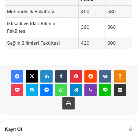
Mühendislik Fakültesi
400
580
İktisadi ve İdari Bilimler
390
560
Fakültesi
Sağlık Bilimleri Fakültesi
420
600
Facebook
X
LinkedIn
Tumblr
Pinterest
Reddit
VKontakte
Odnok
Pocket
Skype
Messenger
WhatsApp
Telegram
Viber
Line
E-Posta ile payla
Yazdır
Kayıt Ol