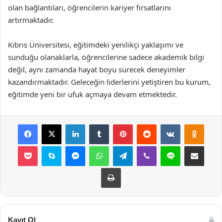
olan bağlantıları, öğrencilerin kariyer fırsatlarını
artırmaktadır.
Kıbrıs Üniversitesi, eğitimdeki yenilikçi yaklaşımı ve
sunduğu olanaklarla, öğrencilerine sadece akademik bilgi
değil, aynı zamanda hayat boyu sürecek deneyimler
kazandırmaktadır. Geleceğin liderlerini yetiştiren bu kurum,
eğitimde yeni bir ufuk açmaya devam etmektedir.
Facebook
X
LinkedIn
Tumblr
Pinterest
Reddit
VKontakte
Odnok
Pocket
Skype
Messenger
WhatsApp
Telegram
Viber
Line
E-Posta ile payla
Yazdır
Kayıt Ol