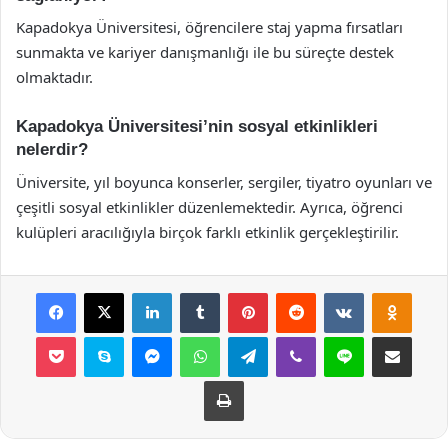
Kapadokya Üniversitesi, öğrencilere staj yapma fırsatları
sunmakta ve kariyer danışmanlığı ile bu süreçte destek
olmaktadır.
Kapadokya Üniversitesi’nin sosyal etkinlikleri
nelerdir?
Üniversite, yıl boyunca konserler, sergiler, tiyatro oyunları ve
çeşitli sosyal etkinlikler düzenlemektedir. Ayrıca, öğrenci
kulüpleri aracılığıyla birçok farklı etkinlik gerçekleştirilir.
Facebook
X
LinkedIn
Tumblr
Pinterest
Reddit
VKontakte
Odnok
Pocket
Skype
Messenger
WhatsApp
Telegram
Viber
Line
E-Posta ile payla
Yazdır