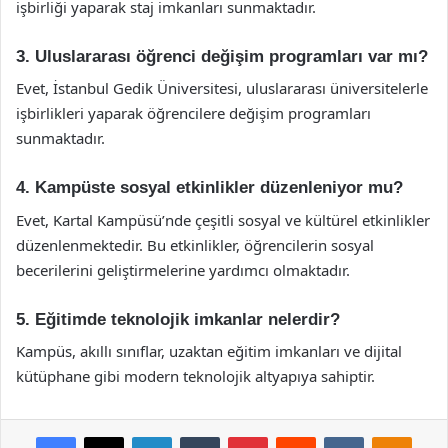
işbirliği yaparak staj imkanları sunmaktadır.
3. Uluslararası öğrenci değişim programları var mı?
Evet, İstanbul Gedik Üniversitesi, uluslararası üniversitelerle
işbirlikleri yaparak öğrencilere değişim programları
sunmaktadır.
4. Kampüste sosyal etkinlikler düzenleniyor mu?
Evet, Kartal Kampüsü’nde çeşitli sosyal ve kültürel etkinlikler
düzenlenmektedir. Bu etkinlikler, öğrencilerin sosyal
becerilerini geliştirmelerine yardımcı olmaktadır.
5. Eğitimde teknolojik imkanlar nelerdir?
Kampüs, akıllı sınıflar, uzaktan eğitim imkanları ve dijital
kütüphane gibi modern teknolojik altyapıya sahiptir.
Facebook
X
LinkedIn
Tumblr
Pinterest
Reddit
VKontakte
Odnok