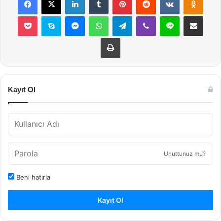
Pocket
Skype
Messenger
WhatsApp
Telegram
Viber
Line
E-Posta ile payla
Yazdır
Kayıt Ol
Unuttunuz mu?
Beni hatırla
Kayıt Ol