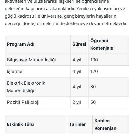
aktiviteleri ve uluslararası ilişkileri ile öğrencilerine
geleceğin kapılarını aralamaktadır. Yenilikçi yaklaşımları ve
güçlü kadrosu ile üniversite, genç bireylerin hayallerini
gerçeğe dönüştürmelerini desteklemeye devam etmektedir.
Öğrenci
Program Adı
Süresi
Kontenjanı
Bilgisayar Mühendisliği
4 yıl
100
İşletme
4 yıl
120
Elektrik Elektronik
4 yıl
80
Mühendisliği
Pozitif Psikoloji
2 yıl
50
Katılım
Etkinlik Türü
Tarihler
Kontenjanı