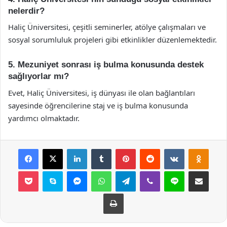
nelerdir?
Haliç Üniversitesi, çeşitli seminerler, atölye çalışmaları ve
sosyal sorumluluk projeleri gibi etkinlikler düzenlemektedir.
5. Mezuniyet sonrası iş bulma konusunda destek
sağlıyorlar mı?
Evet, Haliç Üniversitesi, iş dünyası ile olan bağlantıları
sayesinde öğrencilerine staj ve iş bulma konusunda
yardımcı olmaktadır.
Facebook
X
LinkedIn
Tumblr
Pinterest
Reddit
VKontakte
Odnok
Pocket
Skype
Messenger
WhatsApp
Telegram
Viber
Line
E-Posta ile payla
Yazdır