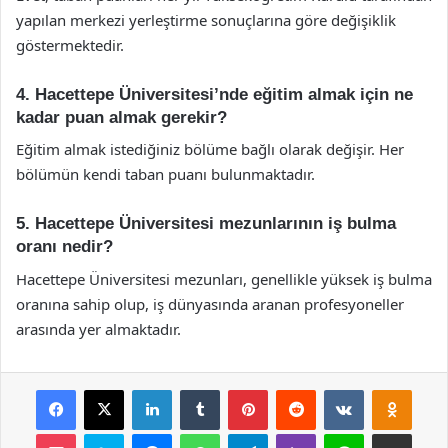
yapılan merkezi yerleştirme sonuçlarına göre değişiklik
göstermektedir.
4. Hacettepe Üniversitesi’nde eğitim almak için ne
kadar puan almak gerekir?
Eğitim almak istediğiniz bölüme bağlı olarak değişir. Her
bölümün kendi taban puanı bulunmaktadır.
5. Hacettepe Üniversitesi mezunlarının iş bulma
oranı nedir?
Hacettepe Üniversitesi mezunları, genellikle yüksek iş bulma
oranına sahip olup, iş dünyasında aranan profesyoneller
arasında yer almaktadır.
Facebook
X
LinkedIn
Tumblr
Pinterest
Reddit
VKontakte
Odnok
Pocket
Skype
Messenger
WhatsApp
Telegram
Viber
Line
E-Posta ile payla