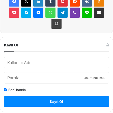
Pocket
Skype
Messenger
WhatsApp
Telegram
Viber
Line
E-Posta ile payla
Yazdır
Kayıt Ol
Unuttunuz mu?
Beni hatırla
Kayıt Ol