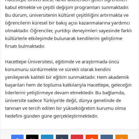
kabul etmekte ve çeşitli değişim programları sunmaktadır.
Bu durum, üniversitenin kültürel çeşitliliğini artırmakta ve
öğrencilerin küresel bir bakış açısı kazanmalarına yardımcı
olmaktadır. Öğrenciler, yurtdışı deneyimleri sayesinde farklı
kültürlerle etkileşimde bulunarak kendilerini geliştirme
fırsatı bulmaktadır.
Hacettepe Üniversitesi, eğitimde ve araştırmada öncü
konumunu sürdürmekte ve sürekli olarak kendini
yenileyerek kaliteli bir eğitim sunmaktadır. Hem akademik
başarıları hem de topluma katkılarıyla Hacettepe, geleceğin
liderlerini yetiştirmeye devam etmektedir. Bu bağlamda,
üniversite sadece Türkiye’de değil, dünya genelinde de
tanınan ve tercih edilen bir yükseköğretim kurumu olma
hedefini günden güne gerçekleştirmektedir.
Facebook
X
LinkedIn
Tumblr
Pinterest
Reddit
VKontakte
Odnok