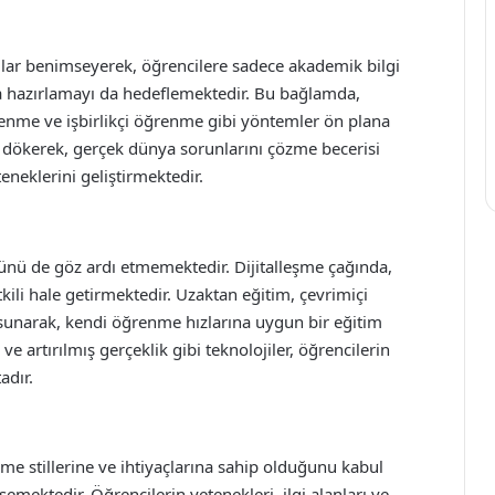
ımlar benimseyerek, öğrencilere sadece akademik bilgi
 hazırlamayı da hedeflemektedir. Bu bağlamda,
renme ve işbirlikçi öğrenme gibi yöntemler ön plana
iğe dökerek, gerçek dünya sorunlarını çözme becerisi
neklerini geliştirmektedir.
lünü de göz ardı etmemektedir. Dijitalleşme çağında,
kili hale getirmektedir. Uzaktan eğitim, çevrimiçi
k sunarak, kendi öğrenme hızlarına uygun bir eğitim
ve artırılmış gerçeklik gibi teknolojiler, öğrencilerin
adır.
nme stillerine ve ihtiyaçlarına sahip olduğunu kabul
semektedir. Öğrencilerin yetenekleri, ilgi alanları ve