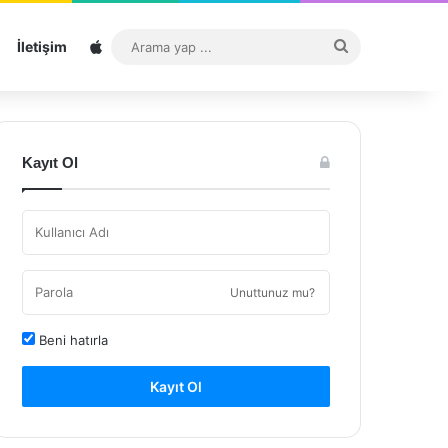
Sitemap
Arama
İletişim
yap
...
Kayıt Ol
Unuttunuz mu?
Beni hatırla
Kayıt Ol