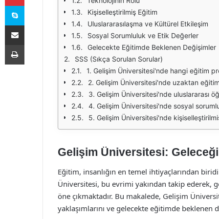
Teknolojinin Rolü
Skype
Kişiselleştirilmiş Eğitim
Uluslararasılaşma ve Kültürel Etkileşim
E-Posta ile paylaş
Sosyal Sorumluluk ve Etik Değerler
Yazdır
Gelecekte Eğitimde Beklenen Değişimler
SSS (Sıkça Sorulan Sorular)
1. Gelişim Üniversitesi'nde hangi eğitim 
2. Gelişim Üniversitesi'nde uzaktan eğiti
3. Gelişim Üniversitesi'nde uluslararası ö
4. Gelişim Üniversitesi'nde sosyal sorumlu
5. Gelişim Üniversitesi'nde kişiselleştiril
Gelişim Üniversitesi: Geleceği
Eğitim, insanlığın en temel ihtiyaçlarından birid
Üniversitesi, bu evrimi yakından takip ederek, g
öne çıkmaktadır. Bu makalede, Gelişim Üniversites
yaklaşımlarını ve gelecekte eğitimde beklenen de