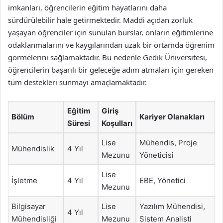
imkanları, öğrencilerin eğitim hayatlarını daha
sürdürülebilir hale getirmektedir. Maddi açıdan zorluk
yaşayan öğrenciler için sunulan burslar, onların eğitimlerine
odaklanmalarını ve kaygılarından uzak bir ortamda öğrenim
görmelerini sağlamaktadır. Bu nedenle Gedik Üniversitesi,
öğrencilerin başarılı bir geleceğe adım atmaları için gereken
tüm destekleri sunmayı amaçlamaktadır.
Eğitim
Giriş
Bölüm
Kariyer Olanakları
Süresi
Koşulları
Lise
Mühendis, Proje
Mühendislik
4 Yıl
Mezunu
Yöneticisi
Lise
İşletme
4 Yıl
EBE, Yönetici
Mezunu
Bilgisayar
Lise
Yazılım Mühendisi,
4 Yıl
Mühendisliği
Mezunu
Sistem Analisti