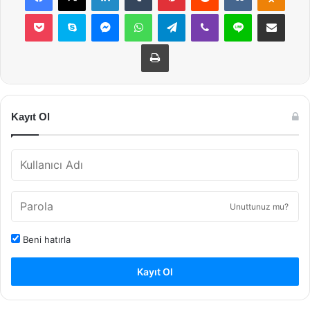
Pocket
Skype
Messenger
WhatsApp
Telegram
Viber
Line
E-Posta ile payla
Yazdır
Kayıt Ol
Unuttunuz mu?
Beni hatırla
Kayıt Ol