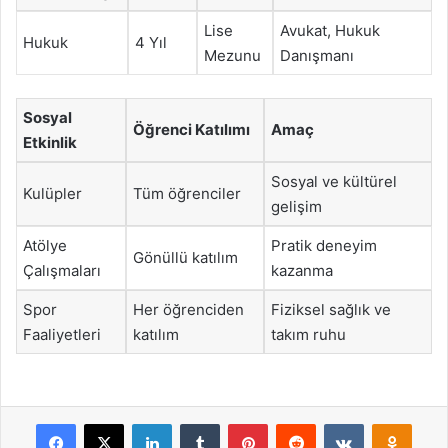
Lise
Avukat, Hukuk
Hukuk
4 Yıl
Mezunu
Danışmanı
Sosyal
Öğrenci Katılımı
Amaç
Etkinlik
Sosyal ve kültürel
Kulüpler
Tüm öğrenciler
gelişim
Atölye
Pratik deneyim
Gönüllü katılım
Çalışmaları
kazanma
Spor
Her öğrenciden
Fiziksel sağlık ve
Faaliyetleri
katılım
takım ruhu
Facebook
X
LinkedIn
Tumblr
Pinterest
Reddit
VKontakte
Odnok