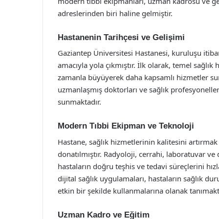
modern tıbbi ekipmanları, uzman kadrosu ve geni
adreslerinden biri haline gelmiştir.
Hastanenin Tarihçesi ve Gelişimi
Gaziantep Üniversitesi Hastanesi, kuruluşu itib
amacıyla yola çıkmıştır. İlk olarak, temel sağlı
zamanla büyüyerek daha kapsamlı hizmetler sunm
uzmanlaşmış doktorları ve sağlık profesyonelleri i
sunmaktadır.
Modern Tıbbi Ekipman ve Teknoloji
Hastane, sağlık hizmetlerinin kalitesini artırmak
donatılmıştır. Radyoloji, cerrahi, laboratuvar v
hastaların doğru teşhis ve tedavi süreçlerini hı
dijital sağlık uygulamaları, hastaların sağlık d
etkin bir şekilde kullanmalarına olanak tanımakt
Uzman Kadro ve Eğitim