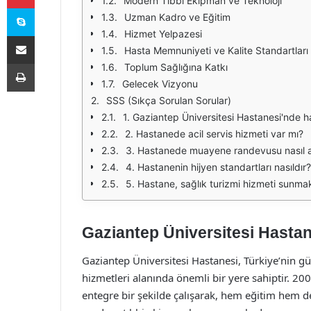
Modern Tıbbi Ekipman ve Teknoloji
Skype
Uzman Kadro ve Eğitim
Hizmet Yelpazesi
E-Posta ile paylaş
Hasta Memnuniyeti ve Kalite Standartları
Yazdır
Toplum Sağlığına Katkı
Gelecek Vizyonu
SSS (Sıkça Sorulan Sorular)
1. Gaziantep Üniversitesi Hastanesi'nde h
2. Hastanede acil servis hizmeti var mı?
3. Hastanede muayene randevusu nasıl al
4. Hastanenin hijyen standartları nasıldır?
5. Hastane, sağlık turizmi hizmeti sunma
Gaziantep Üniversitesi Hastan
Gaziantep Üniversitesi Hastanesi, Türkiye’nin g
hizmetleri alanında önemli bir yere sahiptir. 2006
entegre bir şekilde çalışarak, hem eğitim hem 