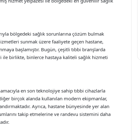
ş hizmet yelpazesi ile bölgedeki en güvenilir sağlık
arıyla bölgedeki sağlık sorunlarına çözüm bulmak
k hizmetleri sunmak üzere faaliyete geçen hastane,
aya başlamıştır. Bugün, çeşitli tıbbi branşlarda
le birlikte, binlerce hastaya kaliteli sağlık hizmeti
 amacıyla en son teknolojiye sahip tıbbi cihazlarla
e diğer birçok alanda kullanılan modern ekipmanlar,
zlandırmaktadır. Ayrıca, hastane bünyesinde yer alan
urumlarını takip etmelerine ve randevu sistemini daha
adır.