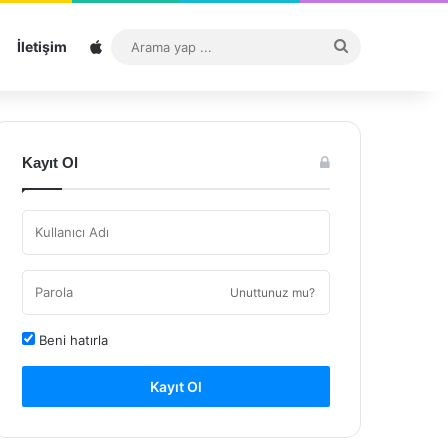
Sitemap
Arama
İletişim
yap
...
Kayıt Ol
Unuttunuz mu?
Beni hatırla
Kayıt Ol