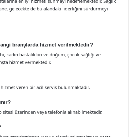
talarına en iyi hizmeti sunmayı hedeflemektedir. Sağlık
ane, gelecekte de bu alandaki liderliğini sürdürmeyi
hangi branşlarda hizmet verilmektedir?
hi, kadın hastalıkları ve doğum, çocuk sağlığı ve
ranşta hizmet vermektedir.
hizmet veren bir acil servis bulunmaktadır.
ınır?
tesi üzerinden veya telefonla alınabilmektedir.
?
ijyen standartlarına uygun olarak çalışmakta ve hasta