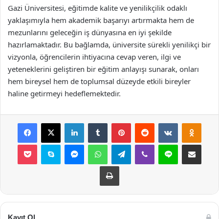
Gazi Üniversitesi, eğitimde kalite ve yenilikçilik odaklı
yaklaşımıyla hem akademik başarıyı artırmakta hem de
mezunlarını geleceğin iş dünyasına en iyi şekilde
hazırlamaktadır. Bu bağlamda, üniversite sürekli yenilikçi bir
vizyonla, öğrencilerin ihtiyacına cevap veren, ilgi ve
yeteneklerini geliştiren bir eğitim anlayışı sunarak, onları
hem bireysel hem de toplumsal düzeyde etkili bireyler
haline getirmeyi hedeflemektedir.
Facebook
X
LinkedIn
Tumblr
Pinterest
Reddit
VKontakte
Odnok
Pocket
Skype
Messenger
WhatsApp
Telegram
Viber
Line
E-Posta ile payla
Yazdır
Kayıt Ol