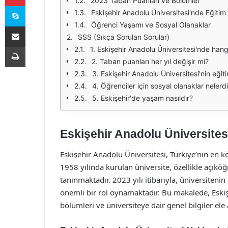
2023 Taban Puanları ve Bölümler
Skype
Eskişehir Anadolu Üniversitesi'nde Eğitim 
Öğrenci Yaşamı ve Sosyal Olanaklar
E-Posta ile paylaş
SSS (Sıkça Sorulan Sorular)
Yazdır
1. Eskişehir Anadolu Üniversitesi'nde hang
2. Taban puanları her yıl değişir mi?
3. Eskişehir Anadolu Üniversitesi'nin eğitim
4. Öğrenciler için sosyal olanaklar nelerdi
5. Eskişehir'de yaşam nasıldır?
Eskişehir Anadolu Üniversites
Eskişehir Anadolu Üniversitesi, Türkiye’nin en 
1958 yılında kurulan üniversite, özellikle açık
tanınmaktadır. 2023 yılı itibarıyla, üniversiteni
önemli bir rol oynamaktadır. Bu makalede, Eskiş
bölümleri ve üniversiteye dair genel bilgiler ele a