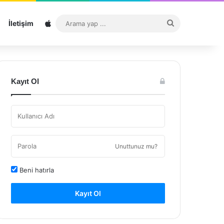
Sitemap
Arama
İletişim
yap
...
Kayıt Ol
Unuttunuz mu?
Beni hatırla
Kayıt Ol