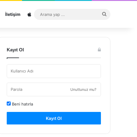
Sitemap
Arama
İletişim
yap
...
Kayıt Ol
Unuttunuz mu?
Beni hatırla
Kayıt Ol