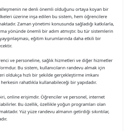
talleşmenin ne denli önemli olduğunu ortaya koyan bir
 ilkeleri üzerine inşa edilen bu sistem, hem öğrencilere
ktadır. Zaman yönetimi konusunda sağladığı katkılarla,
tırma yönünde önemli bir adım atmıştır. bu tür sistemlerin
 yaygınlaşması, eğitim kurumlarında daha etkili bir
ektir.
enci ve personeline, sağlık hizmetleri ve diğer hizmetler
tformdur. Bu sistem, kullanıcıların randevu almak için
ri oldukça hızlı bir şekilde gerçekleştirme imkanı
herkesin rahatlıkla kullanabileceği bir yapıdadır.
i, online erişimdir. Öğrenciler ve personel, internet
bilirler. Bu özellik, özellikle yoğun programları olan
amaktadır. Yüz yüze randevu almanın getirdiği sıkıntılar,
dır.