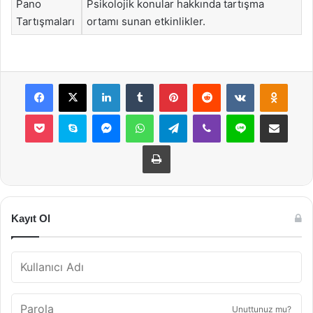
Pano
Psikolojik konular hakkında tartışma
Tartışmaları
ortamı sunan etkinlikler.
Facebook
X
LinkedIn
Tumblr
Pinterest
Reddit
VKontakte
Odnok
Pocket
Skype
Messenger
WhatsApp
Telegram
Viber
Line
E-Posta ile payla
Yazdır
Kayıt Ol
Unuttunuz mu?