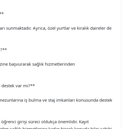
**
rı sunmaktadır. Ayrıca, özel yurtlar ve kiralık daireler de
m?**
ezine başvurarak sağlık hizmetlerinden
 destek var mı?**
a mezunlarına iş bulma ve staj imkanları konusunda destek
 öğrenci girişi süreci oldukça önemlidir. Kayıt
erden sağlık hizmetlerine kadar birçok konuda bilgi sahibi