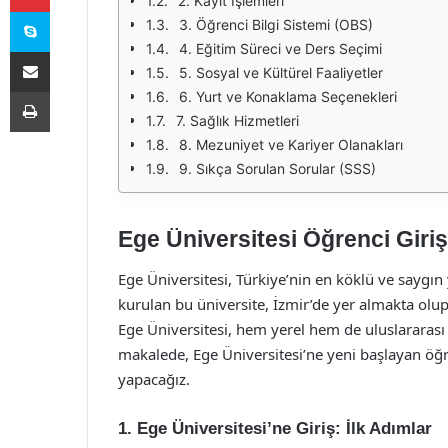
2. Kayıt İşlemleri
Skype
3. Öğrenci Bilgi Sistemi (OBS)
4. Eğitim Süreci ve Ders Seçimi
E-Posta ile paylaş
5. Sosyal ve Kültürel Faaliyetler
Yazdır
6. Yurt ve Konaklama Seçenekleri
7. Sağlık Hizmetleri
8. Mezuniyet ve Kariyer Olanakları
9. Sıkça Sorulan Sorular (SSS)
Ege Üniversitesi Öğrenci Giri
Ege Üniversitesi, Türkiye’nin en köklü ve saygı
kurulan bu üniversite, İzmir’de yer almakta olu
Ege Üniversitesi, hem yerel hem de uluslararası
makalede, Ege Üniversitesi’ne yeni başlayan öğre
yapacağız.
1. Ege Üniversitesi’ne Giriş: İlk Adımlar