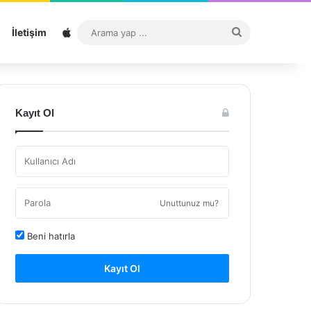
Sitemap
Arama
İletişim
yap
...
Kayıt Ol
Unuttunuz mu?
Beni hatırla
Kayıt Ol