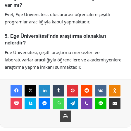
var mı?
Evet, Ege Üniversitesi, uluslararası öğrencilere çeşitli
programlar aracılığıyla kabul yapmaktadır.
5. Ege Üniversitesi’nde araştırma olanakları
nelerdir?
Ege Üniversitesi, çeşitli araştırma merkezleri ve
laboratuvarlar aracılığıyla öğrencilere ve akademisyenlere
araştırma yapma imkanı sunmaktadır.
Facebook
X
LinkedIn
Tumblr
Pinterest
Reddit
VKontakte
Odnok
Pocket
Skype
Messenger
WhatsApp
Telegram
Viber
Line
E-Posta ile payla
Yazdır