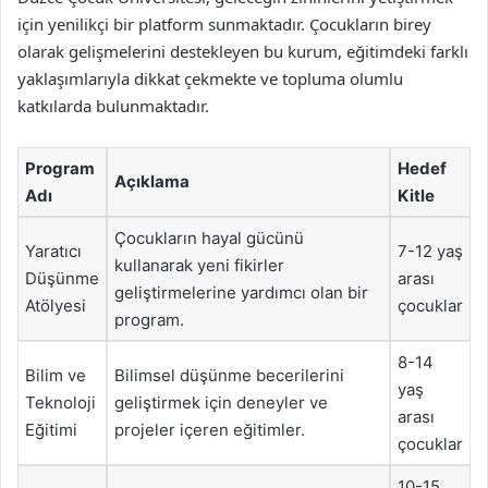
için yenilikçi bir platform sunmaktadır. Çocukların birey
olarak gelişmelerini destekleyen bu kurum, eğitimdeki farklı
yaklaşımlarıyla dikkat çekmekte ve topluma olumlu
katkılarda bulunmaktadır.
Program
Hedef
Açıklama
Adı
Kitle
Çocukların hayal gücünü
Yaratıcı
7-12 yaş
kullanarak yeni fikirler
Düşünme
arası
geliştirmelerine yardımcı olan bir
Atölyesi
çocuklar
program.
8-14
Bilim ve
Bilimsel düşünme becerilerini
yaş
Teknoloji
geliştirmek için deneyler ve
arası
Eğitimi
projeler içeren eğitimler.
çocuklar
10-15