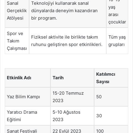
Sanal
Teknolojiyi kullanarak sanal
yaş
Gerçeklik
dünyalarda deneyim kazandıran
arası
Atölyesi
bir program.
çocuklar
Spor ve
Fiziksel aktivite ile birlikte takım
Tüm yaş
Takım
ruhunu geliştiren spor etkinlikleri.
grupları
Çalışması
Katılımcı
Etkinlik Adı
Tarih
Sayısı
15-20 Temmuz
Yaz Bilim Kampı
50
2023
Yaratıcı Drama
5-10 Ağustos
30
Eğitimi
2023
Sanat Festivali
22 Eylül 2023
100