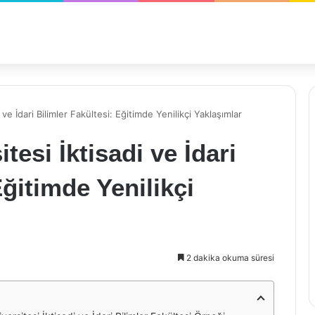
 ve İdari Bilimler Fakültesi: Eğitimde Yenilikçi Yaklaşımlar
tesi İktisadi ve İdari
Eğitimde Yenilikçi
2 dakika okuma süresi