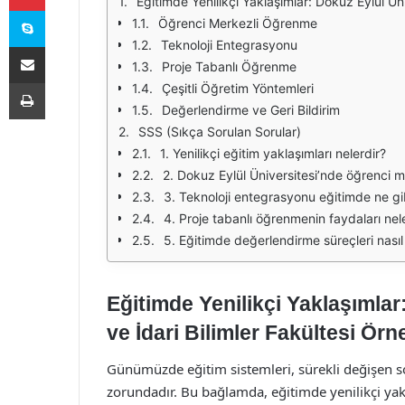
Eğitimde Yenilikçi Yaklaşımlar: Dokuz Eylül Üniv
Skype
Öğrenci Merkezli Öğrenme
Teknoloji Entegrasyonu
E-Posta ile paylaş
Proje Tabanlı Öğrenme
Yazdır
Çeşitli Öğretim Yöntemleri
Değerlendirme ve Geri Bildirim
SSS (Sıkça Sorulan Sorular)
1. Yenilikçi eğitim yaklaşımları nelerdir?
2. Dokuz Eylül Üniversitesi’nde öğrenci 
3. Teknoloji entegrasyonu eğitimde ne gib
4. Proje tabanlı öğrenmenin faydaları nel
5. Eğitimde değerlendirme süreçleri nasıl 
Eğitimde Yenilikçi Yaklaşımlar:
ve İdari Bilimler Fakültesi Örn
Günümüzde eğitim sistemleri, sürekli değişen 
zorundadır. Bu bağlamda, eğitimde yenilikçi yak