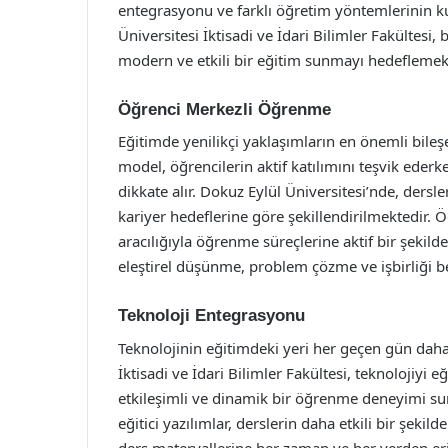
entegrasyonu ve farklı öğretim yöntemlerinin ku
Üniversitesi İktisadi ve İdari Bilimler Fakültesi
modern ve etkili bir eğitim sunmayı hedeflemekt
Öğrenci Merkezli Öğrenme
Eğitimde yenilikçi yaklaşımların en önemli bile
model, öğrencilerin aktif katılımını teşvik ederke
dikkate alır. Dokuz Eylül Üniversitesi’nde, dersle
kariyer hedeflerine göre şekillendirilmektedir. Ö
aracılığıyla öğrenme süreçlerine aktif bir şekild
eleştirel düşünme, problem çözme ve işbirliği be
Teknoloji Entegrasyonu
Teknolojinin eğitimdeki yeri her geçen gün dah
İktisadi ve İdari Bilimler Fakültesi, teknolojiyi
etkileşimli ve dinamik bir öğrenme deneyimi sunm
eğitici yazılımlar, derslerin daha etkili bir şeki
ders materyallerine her zaman ve her yerden er