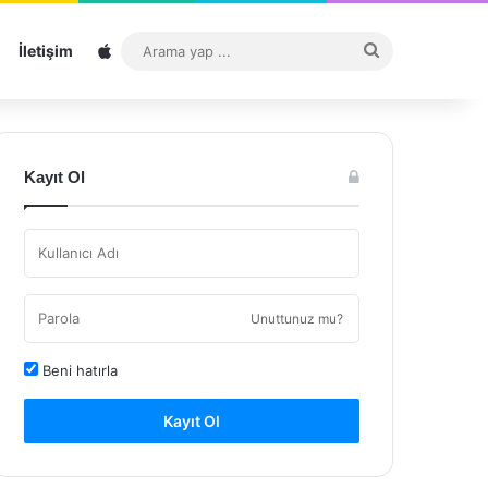
Sitemap
Arama
İletişim
yap
...
Kayıt Ol
Unuttunuz mu?
Beni hatırla
Kayıt Ol