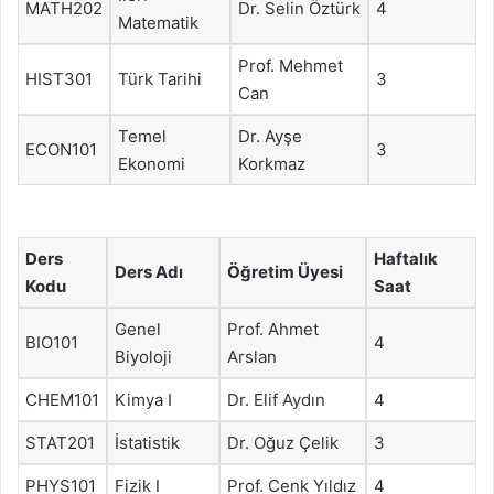
MATH202
Dr. Selin Öztürk
4
Matematik
Prof. Mehmet
HIST301
Türk Tarihi
3
Can
Temel
Dr. Ayşe
ECON101
3
Ekonomi
Korkmaz
Ders
Haftalık
Ders Adı
Öğretim Üyesi
Kodu
Saat
Genel
Prof. Ahmet
BIO101
4
Biyoloji
Arslan
CHEM101
Kimya I
Dr. Elif Aydın
4
STAT201
İstatistik
Dr. Oğuz Çelik
3
PHYS101
Fizik I
Prof. Cenk Yıldız
4