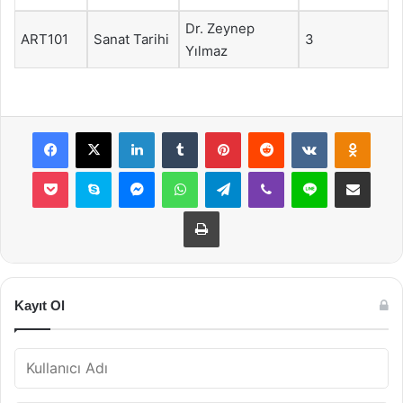
Dr. Zeynep
ART101
Sanat Tarihi
3
Yılmaz
Facebook
X
LinkedIn
Tumblr
Pinterest
Reddit
VKontakte
Odnok
Pocket
Skype
Messenger
WhatsApp
Telegram
Viber
Line
E-Posta ile payla
Yazdır
Kayıt Ol