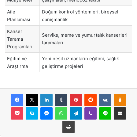
Aile
Doğum kontrol yöntemleri, bireysel
Planlaması
danışmanlık
Kanser
Serviks, meme ve yumurtalık kanserleri
Tarama
taramaları
Programları
Eğitim ve
Yeni nesil uzmanların eğitimi, sağlık
Araştırma
geliştirme projeleri
Facebook
X
LinkedIn
Tumblr
Pinterest
Reddit
VKontakte
Odnok
Pocket
Skype
Messenger
WhatsApp
Telegram
Viber
Line
E-Posta ile payla
Yazdır