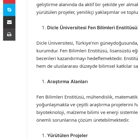
Skype
geliştirme alanında da aktif bir şekilde yer alma
yürütülen projeler, yenilikçi yaklaşımlar ve toplu
E-Posta ile paylaş
Dicle Üniversitesi Fen Bilimleri Enstitüsü:
Yazdır
Dicle Üniversitesi, Türkiye’nin güneydoğusunda
kurumdur. Fen Bilimleri Enstitüsü, lisansüstü eğ
becerileri kazandırmayı hedeflemektedir. Enstitü,
hem de uluslararası düzeyde bilimsel katkılar s
Araştırma Alanları
Fen Bilimleri Enstitüsü, mühendislik, matematik, 
yoğunlaşmakta ve çeşitli araştırma projelerini ha
biyoteknoloji, malzeme bilimi ve enerji sisteml
önemli sorunlarına çözüm üretebilmektedir.
Yürütülen Projeler