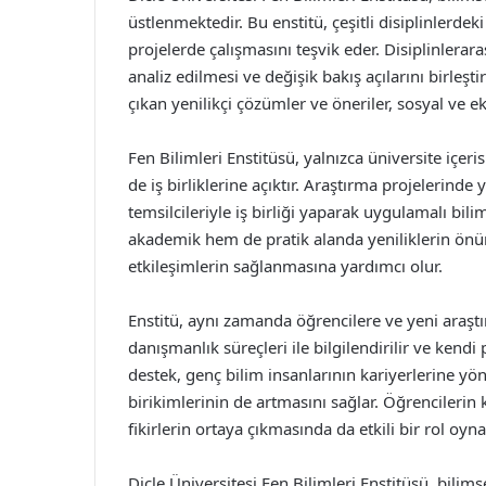
üstlenmektedir. Bu enstitü, çeşitli disiplinlerde
projelerde çalışmasını teşvik eder. Disiplinlera
analiz edilmesi ve değişik bakış açılarını birleş
çıkan yenilikçi çözümler ve öneriler, sosyal ve 
Fen Bilimleri Enstitüsü, yalnızca üniversite içer
de iş birliklerine açıktır. Araştırma projelerinde
temsilcileriyle iş birliği yaparak uygulamalı bilim
akademik hem de pratik alanda yeniliklerin önün
etkileşimlerin sağlanmasına yardımcı olur.
Enstitü, aynı zamanda öğrencilere ve yeni araştı
danışmanlık süreçleri ile bilgilendirilir ve kendi
destek, genç bilim insanlarının kariyerlerine y
birikimlerinin de artmasını sağlar. Öğrencilerin k
fikirlerin ortaya çıkmasında da etkili bir rol oyna
Dicle Üniversitesi Fen Bilimleri Enstitüsü, bili