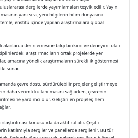
 uluslararası dergilerde yayımlamaları teşvik edilir. Yayın
olmasının yanı sıra, yeni bilgilerin bilim dünyasına
ntemle, enstitü içinde yapılan araştırmalara global
li alanlarda derinlemesine bilgi birikimi ve deneyimi olan
isiplinlerdeki araştırmacıların ortak projelerde yer
lar, amacına yönelik araştırmaların süreklilik göstermesi
kı sunar.
 zamanda çevre dostu sürdürülebilir projeler geliştirmeye
rın daha verimli kullanılmasını sağlarken, çevrenin
rilmesine yardımcı olur. Geliştirilen projeler, hem
ğlar.
ınlaştırılması konusunda da aktif rol alır. Çeşitli
in katılımıyla sergiler ve panellerde sergilenir. Bu tür
aki farkındalığını artırarak, gelecek nesillerin bilimsel