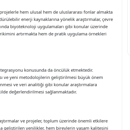
li projelerle hem ulusal hem de uluslararası fonlar almakta
dürülebilir enerji kaynaklarına yönelik araştırmalar, çevre
anında biyoteknoloji uygulamaları gibi konular üzerinde
 birikimini artırmakta hem de pratik uygulama örnekleri
n entegrasyonu konusunda da öncülük etmektedir.
sı ve yeni metodolojilerin geliştirilmesi büyük önem
nmesi ve veri analitiği gibi konular araştırmalara
kilde değerlendirilmesi sağlanmaktadır.
ştırmalar ve projeler, toplum üzerinde önemli etkilere
a geliştirilen yenilikler, hem bireylerin yaşam kalitesini