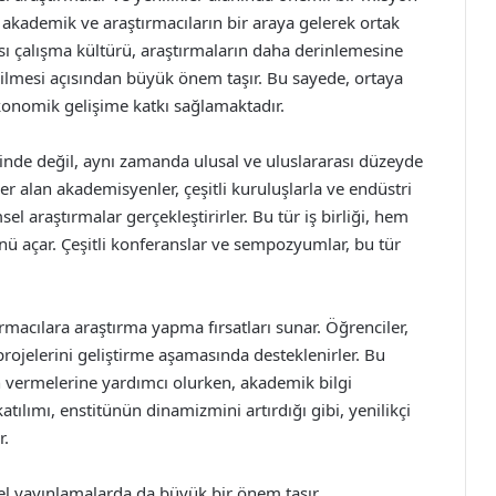
ki akademik ve araştırmacıların bir araya gelerek ortak
rası çalışma kültürü, araştırmaların daha derinlemesine
tirilmesi açısından büyük önem taşır. Bu sayede, ortaya
ekonomik gelişime katkı sağlamaktadır.
isinde değil, aynı zamanda ulusal ve uluslararası düzeyde
 yer alan akademisyenler, çeşitli kuruluşlarla ve endüstri
sel araştırmalar gerçekleştirirler. Bu tür iş birliği, hem
ü açar. Çeşitli konferanslar ve sempozyumlar, bu tür
rmacılara araştırma yapma fırsatları sunar. Öğrenciler,
 projelerini geliştirme aşamasında desteklenirler. Bu
ön vermelerine yardımcı olurken, akademik bilgi
atılımı, enstitünün dinamizmini artırdığı gibi, yenilikçi
r.
msel yayınlamalarda da büyük bir önem taşır.