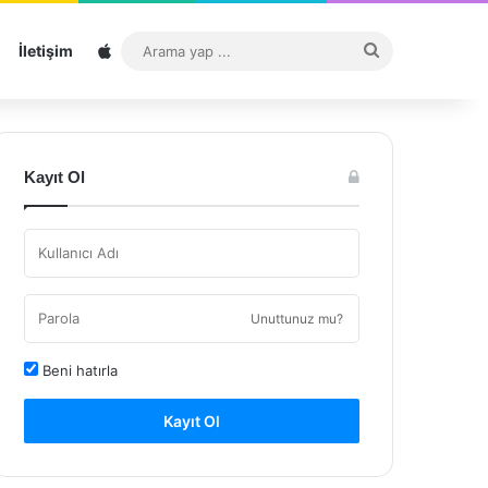
Sitemap
Arama
İletişim
yap
...
Kayıt Ol
Unuttunuz mu?
Beni hatırla
Kayıt Ol