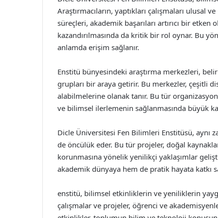
Araştırmacıların, yaptıkları çalışmaları ulusal ve
süreçleri, akademik başarıları artırıcı bir etken 
kazandırılmasında da kritik bir rol oynar. Bu yö
anlamda erişim sağlanır.
Enstitü bünyesindeki araştırma merkezleri, belir
grupları bir araya getirir. Bu merkezler, çeşitli d
alabilmelerine olanak tanır. Bu tür organizasyon
ve bilimsel ilerlemenin sağlanmasında büyük kat
Dicle Üniversitesi Fen Bilimleri Enstitüsü, aynı
de öncülük eder. Bu tür projeler, doğal kaynakla
korunmasına yönelik yenilikçi yaklaşımlar gelişti
akademik dünyaya hem de pratik hayata katkı sa
enstitü, bilimsel etkinliklerin ve yeniliklerin yayg
çalışmalar ve projeler, öğrenci ve akademisyenler
etkinlikler, toplumun bilim ve teknoloji konusund