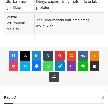
Uluslararası
Dünya çapında üniversitelerle ortak
İşbirlikleri
projeler.
Sosyal
Topluma katkıda bulunma amaçlı
Sorumluluk
etkinlikler.
Projeleri
Facebook
X
LinkedIn
Tumblr
Pinterest
Reddit
VKontakte
Odnok
Pocket
Skype
Messenger
WhatsApp
Telegram
Viber
Line
E-Posta ile payla
Yazdır
Kayıt Ol