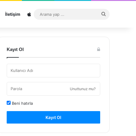
Sitemap
Arama
İletişim
yap
...
Kayıt Ol
Unuttunuz mu?
Beni hatırla
Kayıt Ol