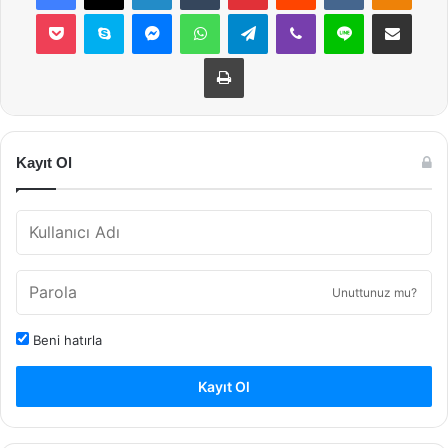
Pocket
Skype
Messenger
WhatsApp
Telegram
Viber
Line
E-Posta ile payla
Yazdır
Kayıt Ol
Unuttunuz mu?
Beni hatırla
Kayıt Ol