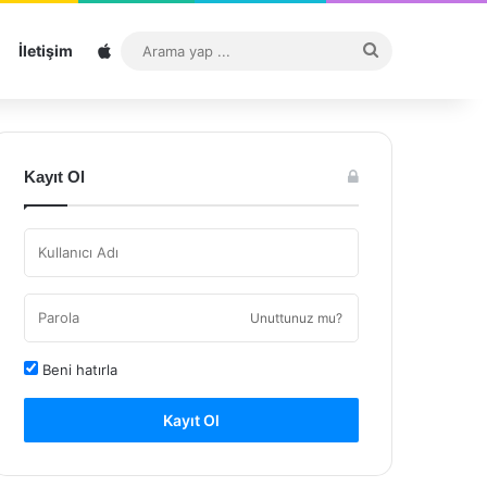
Sitemap
Arama
İletişim
yap
...
Kayıt Ol
Unuttunuz mu?
Beni hatırla
Kayıt Ol