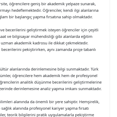
site, öğrencilere geniş bir akademik yelpaze sunarak,
mayı hedeflemektedir. Öğrenciler, kendi ilgi alanlarına
lam bir başlangıç yapma fırsatına sahip olmaktadır.
ve becerilerini geliştirmek isteyen öğrenciler için çeşitli
şaat ve bilgisayar mühendisliği gibi alanlarda eğitim
e uzman akademik kadrosu ile dikkat çekmektedir.
 becerilerini pekiştirirken, aynı zamanda proje tabanlı
kültür alanlarında derinlemesine bilgi sunmaktadır. Türk
i bölümler, öğrencilere hem akademik hem de profesyonel
ğrencilerin analitik düşünme becerilerini geliştirmelerine
üzerinde derinlemesine analiz yapma imkanı sunmaktadır.
limleri alanında da önemli bir yere sahiptir. Hemşirelik,
 sağlık alanında profesyonel kariyer yapma fırsatı
r, teorik bilgilerini pratik uygulamalarla pekiştirme