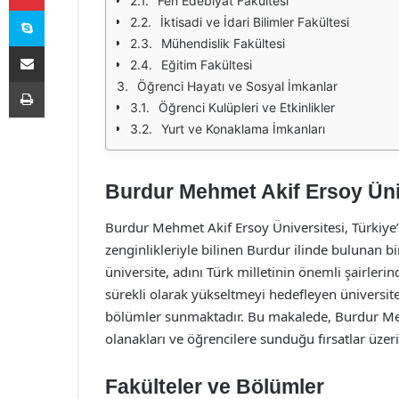
Fen Edebiyat Fakültesi
Skype
İktisadi ve İdari Bilimler Fakültesi
Mühendislik Fakültesi
E-Posta ile paylaş
Eğitim Fakültesi
Yazdır
Öğrenci Hayatı ve Sosyal İmkanlar
Öğrenci Kulüpleri ve Etkinlikler
Yurt ve Konaklama İmkanları
Burdur Mehmet Akif Ersoy Üniv
Burdur Mehmet Akif Ersoy Üniversitesi, Türkiye’n
zenginlikleriyle bilinen Burdur ilinde bulunan 
üniversite, adını Türk milletinin önemli şairleri
sürekli olarak yükseltmeyi hedefleyen üniversite
bölümler sunmaktadır. Bu makalede, Burdur Meh
olanakları ve öğrencilere sunduğu fırsatlar üzer
Fakülteler ve Bölümler