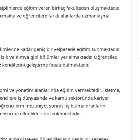
siplinlerde eğitim veren birkaç fakülteden oluşmaktadır.
dırmakta ve öğrencilere farklı alanlarda uzmanlaşma
ilimlerine kadar geniş bir yelpazede eğitim sunmaktadır.
Fizik ve Kimya gibi bölümler yer almaktadır. Öğrenciler,
e kendilerini geliştirme fırsatı bulmaktadır.
konomi ve yönetim alanlarında eğitim vermektedir. İşletme,
öğrencilere iş dünyasında ve kamu sektöründe kariyer
öğrencilerin mezuniyet sonrası iş bulma oranlarını
geliştirme etkinlikleri düzenlemektedir.
tim almak isteyen öğrenciler için geniş bir seçenek